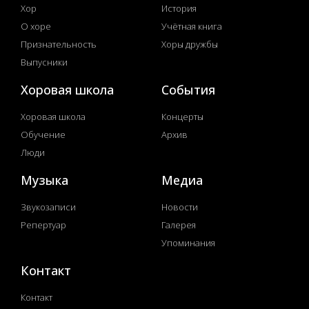
Хор
История
О хоре
Учётная книга
Признательность
Хоры дружбы
Выпусники
Хоровая школа
События
Хоровая школа
Концерты
Обучение
Архив
Люди
Музыка
Медиа
Звукозаписи
Новости
Репертуар
Галерея
Упоминания
Контакт
Контакт