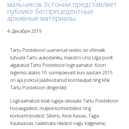
мальчиков Эстонии представляет
публике беспрецедентные
архивные материалы
4. Декабря 2019
Tartu Poistekoori uuenenud veebis on võimalik
tutvuda Tartu aukodaniku, maestro Uno Uiga poolt
algatatud Tartu Poistekoori logiraamatut. Koori
tegemisi alates 10. sünnipäevast kuni aastani 2015
on aja jooksul jäädvustanud koorilauljad ning kõik
Tartu Poistekoori dirigendid.
Logiraamatust leiab lugeja ülevaate Tartu Poistekoori
hooaegadest, muljeid kontsertidest ning
kontsertreisidest: Siberis, Kesk Aasias, Taga-
Kaukaasias, rääkimata riikidest nagu Valgevene,