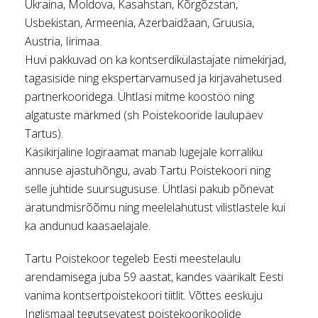
Ukraina, Moldova, Kasahstan, Kõrgõzstan,
Usbekistan, Armeenia, Azerbaidžaan, Gruusia,
Austria, Iirimaa.
Huvi pakkuvad on ka kontserdikülastajate nimekirjad,
tagasiside ning ekspertarvamused ja kirjavahetused
partnerkooridega. Ühtlasi mitme koostöö ning
algatuste märkmed (sh Poistekooride laulupäev
Tartus).
Käsikirjaline logiraamat manab lugejale korraliku
annuse ajastuhõngu, avab Tartu Poistekoori ning
selle juhtide suursugususe. Ühtlasi pakub põnevat
äratundmisrõõmu ning meelelahutust vilistlastele kui
ka andunud kaasaelajale.
Tartu Poistekoor tegeleb Eesti meestelaulu
arendamisega juba 59 aastat, kandes väärikalt Eesti
vanima kontsertpoistekoori tiitlit. Võttes eeskuju
Inglismaal tegutsevatest poistekoorikoolide