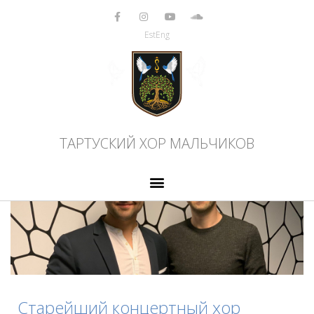
Перейти
к
Est
Eng
содержимому
ТАРТУСКИЙ ХОР МАЛЬЧИКОВ
Старейший концертный хор