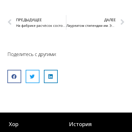
ПРЕДЫДУЩЕЕ
ДАЛЕЕ
На фабрике расчёсок состоялось премьера «Young Boy» в исполнении NOEP и Тартуского хора мальчиков
Лауреатом стипендии им. Эйно Тамберга Национального фонда культуры Эстонии стал певец Тартуского хора мальчиков Мартин Кяспри
Поделитесь с другими:
Хор
История