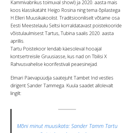
Kammivabrikus toimuval showl) ja 2020. aasta mais
koos klassikatäht Heigo Rosina ning tema õpilastega
H.Elleri Muusikakoolist. Traditsiooniliselt võtame osa
Eesti Meestelaulu Seltsi korraldatavast poistekooride
võistulaulmisest Tartus, Tubina saalis 2020. aasta
aprillis.
Tartu Poistekoor lendab käesoleval hooajal
kontsertreisile Gruusiasse, kus nad on Tbilisi X
Rahvusvahelise koorifestivali peaesinejad.
Elmari Päevapüüdja saatejuht Tambet Ind vestles
dirigent Sander Tammega. Kuula saadet allolevalt
lingilt:
Mõni minut muusikata: Sander Tamm Tartu