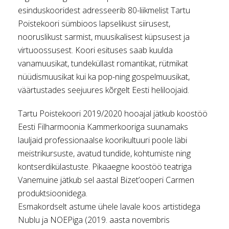
esinduskooridest adresseerib 80-liikmelist Tartu
Poistekoori sümbioos lapselikust siirusest,
nooruslikust sarmist, muusikalisest küpsusest ja
virtuoossusest. Koori esituses saab kuulda
vanamuusikat, tundeküllast romantikat, rütmikat
nüüdismuusikat kui ka pop-ning gospelmuusikat,
väärtustades seejuures kõrgelt Eesti heliloojaid.
Tartu Poistekoori 2019/2020 hooajal jätkub koostöö
Eesti Filharmoonia Kammerkooriga suunamaks
lauljaid professionaalse koorikultuuri poole läbi
meistrikursuste, avatud tundide, kohtumiste ning
kontserdikülastuste. Pikaaegne koostöö teatriga
Vanemuine jätkub sel aastal Bizet’ooperi Carmen
produktsioonidega.
Esmakordselt astume ühele lavale koos artistidega
Nublu ja NOEPiga (2019. aasta novembris