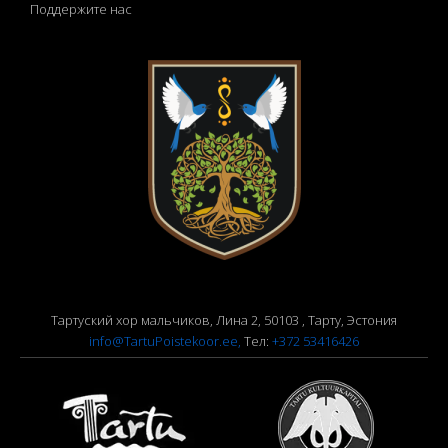
Поддержите нас
Тартуский хор мальчиков, Лина 2, 50103 , Тарту,
Эстония
info@TartuPoistekoor.ee,
Тел:
+372 53416426