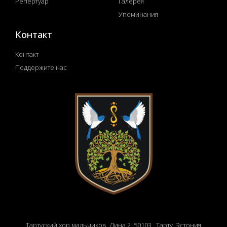
Репертуар
Галерея
Упоминания
Контакт
Контакт
Поддержите нас
Тартуский хор мальчиков, Лина 2, 50103 , Тарту,
Эстония