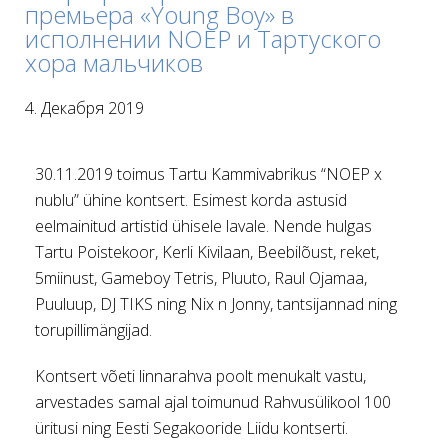
премьера «Young Boy» в
исполнении NOEP и Тартуского
хора мальчиков
4. Декабря 2019
30.11.2019 toimus Tartu Kammivabrikus “NOEP x
nublu” ühine kontsert. Esimest korda astusid
eelmainitud artistid ühisele lavale. Nende hulgas
Tartu Poistekoor, Kerli Kivilaan, Beebilõust, reket,
5miinust, Gameboy Tetris, Pluuto, Raul Ojamaa,
Puuluup, DJ TIKS ning Nix n Jonny, tantsijannad ning
torupillimängijad.
Kontsert võeti linnarahva poolt menukalt vastu,
arvestades samal ajal toimunud Rahvusülikool 100
üritusi ning Eesti Segakooride Liidu kontserti.