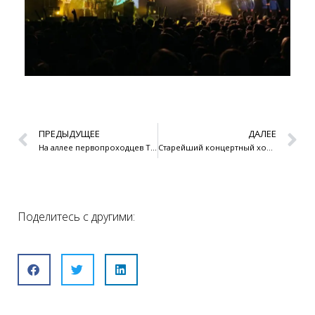
ПРЕДЫДУЩЕЕ
ДАЛЕЕ
На аллее первопроходцев Тарту открыты новые следы
Старейший концертный хор мальчиков Эстонии представляет публике беспрецедентные архивные материалы
Поделитесь с другими: