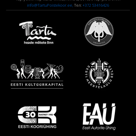
info@TartuPoistekoor.ee,
Тел:
+372 53416426