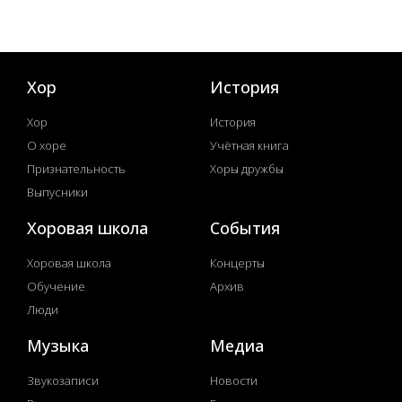
Хор
История
Хор
История
О хоре
Учётная книга
Признательность
Хоры дружбы
Выпусники
Хоровая школа
События
Хоровая школа
Концерты
Обучение
Архив
Люди
Музыка
Медиа
Звукозаписи
Новости