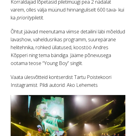
Korraldajad lõpetasid piletimüügi pea 2 nädalat
varem, olles välja müünud hinnanguliselt 600 tava- kui
ka
priority
piletit.
Õhtut jäävad meenutama viimse detailini läbi mõeldud
lavashow, vaheldusrikas programm, suurepärane
helitehnika, rohked üllatused, koostöö Andres
Kõpperi ning tema bändiga. Jääme põnevusega
ootama teose “Young Boy” singlit.
Vaata ülesvõtteid kontserdist Tartu Poistekoori
Instagramist. Pildi autorid: Ako Lehemets