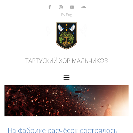
Перейти
к
Est
Eng
содержимому
ТАРТУСКИЙ ХОР МАЛЬЧИКОВ
На фабрике расчёсок состоялось